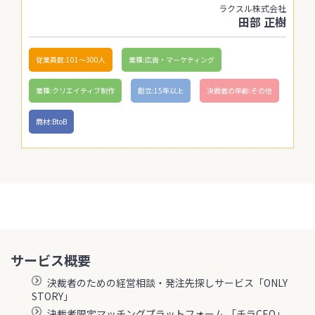
ラクスル株式会社
田部 正樹
従業員数:101〜300人
業種:広告・マーケティング
業種:クリエイティブ制作
創立:15年以上
決裁者の年齢:その他
商材:BtoB
サービス概要
決裁者のための経営相談・発注先探しサービス「ONLY
STORY」
決裁者限定マッチングプラットフォーム 「チラCEO」