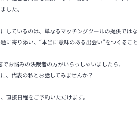
しました。
切にしているのは、単なるマッチングツールの提供では
題に寄り添い、“本当に意味のある出会い”をつくるこ
集客でお悩みの決裁者の方がいらっしゃいましたら、
軽に、代表の私とお話してみませんか？
ら、直接日程をご予約いただけます。