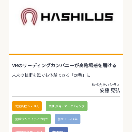
VRのリーディングカンパニーが高臨場感を届ける
未来の技術を誰でも体験できる「定番」に
株式会社ハシラス
安藤 晃弘
従業員数:6～10人
業種:広告・マーケティング
業種:クリエイティブ制作
創立:11〜14年
決裁者の年齢:その他
商材:BtoB