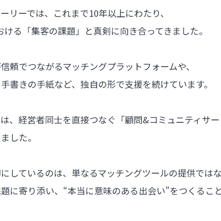
ーリーでは、これまで10年以上にわたり、
における「集客の課題」と真剣に向き合ってきました。
が信頼でつながるマッチングプラットフォームや、
る手書きの手紙など、独自の形で支援を続けています。
では、経営者同士を直接つなぐ「顧問&コミュニティサー
しました。
切にしているのは、単なるマッチングツールの提供では
題に寄り添い、“本当に意味のある出会い”をつくるこ