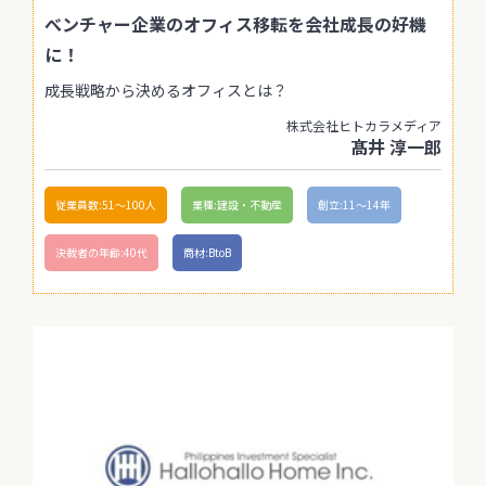
べンチャー企業のオフィス移転を会社成長の好機
に！
成長戦略から決めるオフィスとは？
株式会社ヒトカラメディア
髙井 淳一郎
従業員数:51〜100人
業種:建設・不動産
創立:11〜14年
決裁者の年齢:40代
商材:BtoB