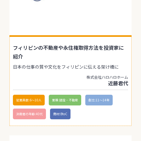
フィリピンの不動産や永住権取得方法を投資家に
紹介
日本の仕事の質や文化をフィリピンに伝える架け橋に
株式会社ハロハロホーム
近藤君代
従業員数:6～10人
業種:建設・不動産
創立:11〜14年
決裁者の年齢:40代
商材:BtoC