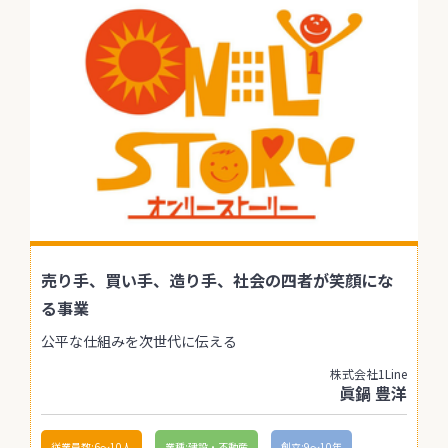
売り手、買い手、造り手、社会の四者が笑顔にな
る事業
公平な仕組みを次世代に伝える
株式会社1Line
眞鍋 豊洋
従業員数:6～10人
業種:建設・不動産
創立:9〜10年