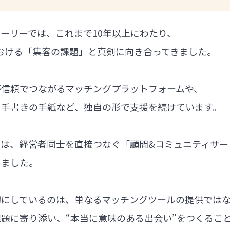
ーリーでは、これまで10年以上にわたり、
における「集客の課題」と真剣に向き合ってきました。
が信頼でつながるマッチングプラットフォームや、
る手書きの手紙など、独自の形で支援を続けています。
では、経営者同士を直接つなぐ「顧問&コミュニティサー
しました。
切にしているのは、単なるマッチングツールの提供では
題に寄り添い、“本当に意味のある出会い”をつくるこ