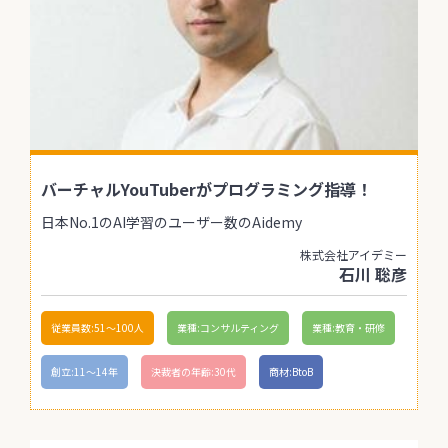
バーチャルYouTuberがプログラミング指導！
日本No.1のAI学習のユーザー数のAidemy
株式会社アイデミー
石川 聡彦
従業員数:51〜100人
業種:コンサルティング
業種:教育・研修
創立:11〜14年
決裁者の年齢:30代
商材:BtoB