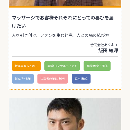
マッサージでお客様それぞれにとっての喜びを届
けたい
人を引き付け、ファンを生む経営。人との縁の結び方
合同会社あくおす
飯田 絃暉
従業員数:5人以下
業種:コンサルティング
業種:教育・研修
創立:7〜8年
決裁者の年齢:30代
商材:BtoC