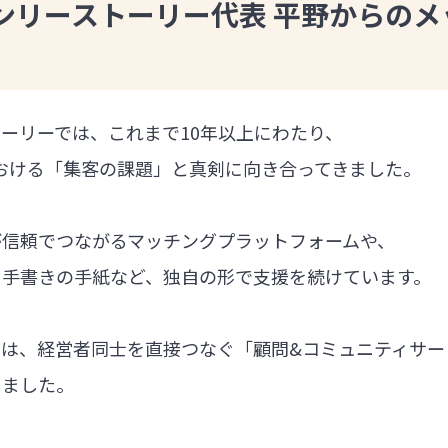
ンリーストーリー代表 平野からのメ
ーリーでは、これまで10年以上にわたり、
における「集客の課題」と真剣に向き合ってきました。
が信頼でつながるマッチングプラットフォームや、
る手書きの手紙など、独自の形で支援を続けています。
では、経営者同士を直接つなぐ「顧問&コミュニティサー
しました。