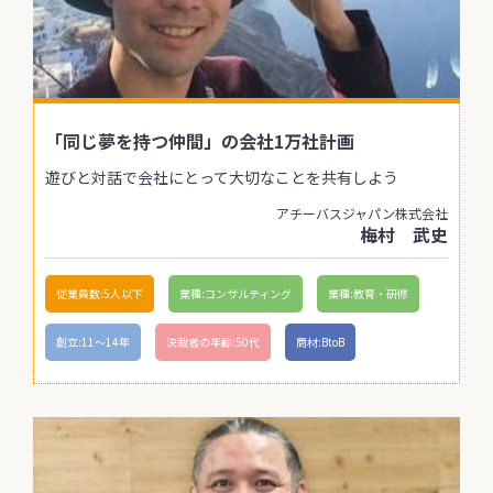
「同じ夢を持つ仲間」の会社1万社計画
遊びと対話で会社にとって大切なことを共有しよう
アチーバスジャパン株式会社
梅村 武史
従業員数:5人以下
業種:コンサルティング
業種:教育・研修
創立:11〜14年
決裁者の年齢:50代
商材:BtoB