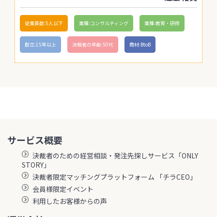
従業員数:5人以下
業種:コンサルティング
業種:教育・研修
創立:15年以上
決裁者の年齢:50代
商材:BtoB
サービス概要
決裁者のための経営相談・発注先探しサービス「ONLY
STORY」
決裁者限定マッチングプラットフォーム 「チラCEO」
会員様限定イベント
利用したお客様からの声