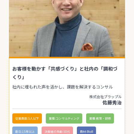
お客様を動かす「共感づくり」と社内の「調和づ
くり」
社内に埋もれた声を活かし、課題を解決するコンサル
株式会社プラップル
佐藤秀治
従業員数:5人以下
業種:コンサルティング
業種:教育・研修
創立:15年以上
決裁者の年齢:50代
商材:BtoB