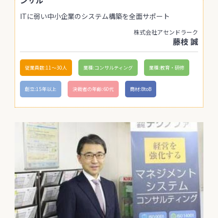
ITに弱い中小企業のシステム構築を全面サポート
株式会社アセンドラーク
藤枝 誠
従業員数:11〜30人
業種:コンサルティング
業種:教育・研修
創立:15年以上
決裁者の年齢:60代
商材:BtoB