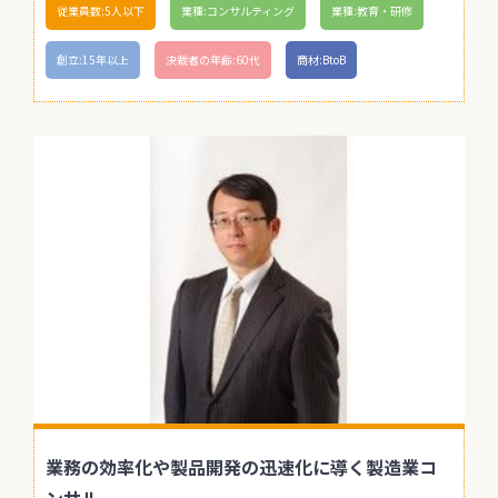
従業員数:5人以下
業種:コンサルティング
業種:教育・研修
創立:15年以上
決裁者の年齢:60代
商材:BtoB
業務の効率化や製品開発の迅速化に導く製造業コ
ンサル