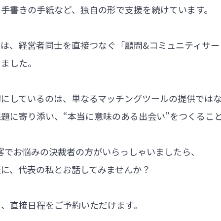
る手書きの手紙など、独自の形で支援を続けています。
では、経営者同士を直接つなぐ「顧問&コミュニティサー
しました。
切にしているのは、単なるマッチングツールの提供では
題に寄り添い、“本当に意味のある出会い”をつくるこ
集客でお悩みの決裁者の方がいらっしゃいましたら、
軽に、代表の私とお話してみませんか？
ら、直接日程をご予約いただけます。