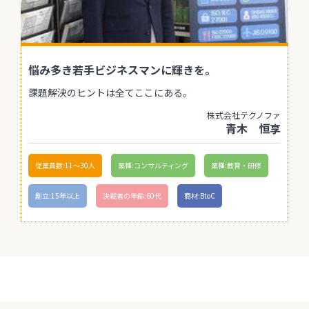
悩み多き若手ビジネスマンに輝きを。
課題解決のヒントは全てここにある。
株式会社テクノファ
青木 恒享
従業員数:11〜30人
業種:コンサルティング
業種:教育・研修
創立:15年以上
決裁者の年齢:60代
商材:BtoC