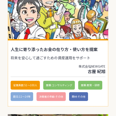
人生に寄り添ったお金の在り方・使い方を提案
将来を安心して過ごすための資産運用をサポート
株式会社NEWGATE
古屋 紀旭
従業員数:51〜100人
業種:コンサルティング
業種:教育・研修
創立:11〜14年
決裁者の年齢:その他
商材:その他