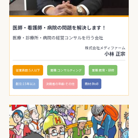
医師・看護師・病院の問題を解決します！
医療・診療所・病院の経営コンサルを行う会社
株式会社メディファーム
小林 正宗
従業員数:5人以下
業種:コンサルティング
業種:教育・研修
創立:15年以上
決裁者の年齢:その他
商材:BtoB