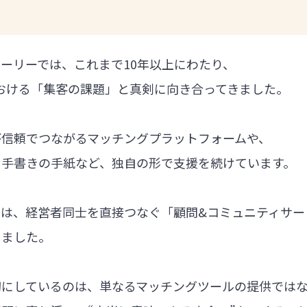
ーリーでは、これまで10年以上にわたり、
における「集客の課題」と真剣に向き合ってきました。
が信頼でつながるマッチングプラットフォームや、
る手書きの手紙など、独自の形で支援を続けています。
では、経営者同士を直接つなぐ「顧問&コミュニティサー
しました。
切にしているのは、単なるマッチングツールの提供では