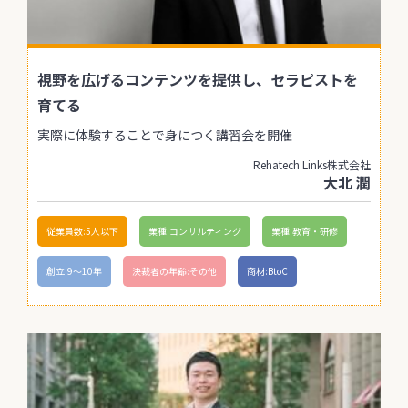
視野を広げるコンテンツを提供し、セラピストを
育てる
実際に体験することで身につく講習会を開催
Rehatech Links株式会社
大北 潤
従業員数:5人以下
業種:コンサルティング
業種:教育・研修
創立:9〜10年
決裁者の年齢:その他
商材:BtoC