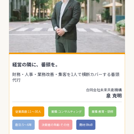
経営の隣に、番頭を。
財務・人事・業務改善・集客を1人で横断カバーする番頭
代行
合同会社未来共創機構
泉 克明
従業員数:11〜30人
業種:コンサルティング
業種:教育・研修
創立:5〜6年
決裁者の年齢:その他
商材:BtoB