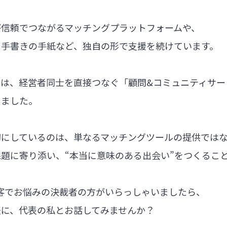
が信頼でつながるマッチングプラットフォームや、
る手書きの手紙など、独自の形で支援を続けています。
では、経営者同士を直接つなぐ「顧問&コミュニティサー
しました。
切にしているのは、単なるマッチングツールの提供では
題に寄り添い、“本当に意味のある出会い”をつくるこ
集客でお悩みの決裁者の方がいらっしゃいましたら、
軽に、代表の私とお話してみませんか？