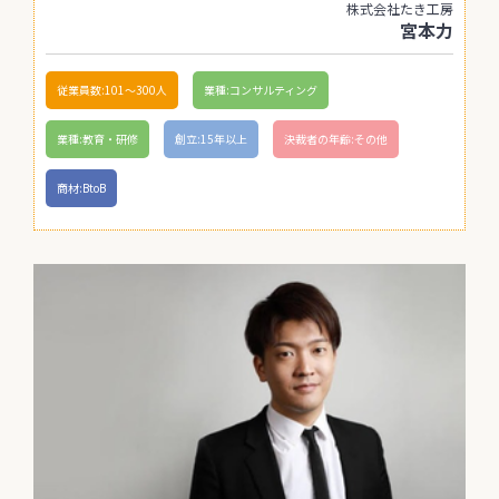
株式会社たき工房
宮本力
従業員数:101〜300人
業種:コンサルティング
業種:教育・研修
創立:15年以上
決裁者の年齢:その他
商材:BtoB