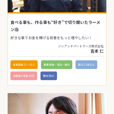
食べる事も、作る事も“好き”で切り開いたラーメ
ン店
好きな事でお金を稼げる若者をもっと増やしたい！
ジンアンドパートナーズ株式会社
吉本 仁
従業員数:11〜30人
業種:飲食・宿泊・観光
創立:15年以上
決裁者の年齢:40代
商材:BtoC