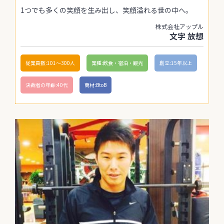
1つでも多くの笑顔を生み出し、笑顔溢れる世の中へ。
株式会社アップル
文字 放想
従業員数:101〜300人
業種:飲食・宿泊・観光
創立:15年以上
決裁者の年齢:40代
商材:BtoB