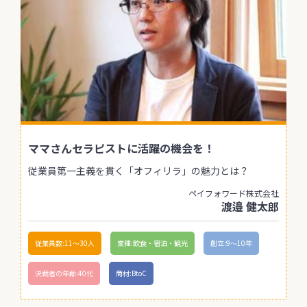
ママさんセラピストに活躍の機会を！
従業員第一主義を貫く「オフィリラ」の魅力とは？
ペイフォワード株式会社
渡邉 健太郎
従業員数:11〜30人
業種:飲食・宿泊・観光
創立:9〜10年
決裁者の年齢:40代
商材:BtoC