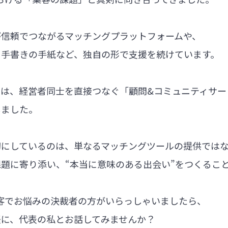
が信頼でつながるマッチングプラットフォームや、
る手書きの手紙など、独自の形で支援を続けています。
では、経営者同士を直接つなぐ「顧問&コミュニティサー
しました。
切にしているのは、単なるマッチングツールの提供では
題に寄り添い、“本当に意味のある出会い”をつくるこ
集客でお悩みの決裁者の方がいらっしゃいましたら、
軽に、代表の私とお話してみませんか？