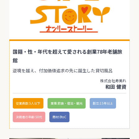
国籍・性・年代を超えて愛される創業78年老舗旅
館
逆境を越え、付加価値追求の先に誕生した貸切風呂
株式会社寿美れ
和田 健資
従業員数:5人以下
業種:飲食・宿泊・観光
創立:15年以上
決裁者の年齢:50代
商材:BtoC