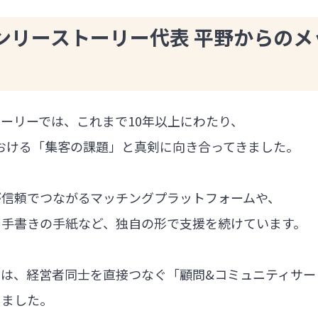
ンリーストーリー代表 平野からのメ
ーリーでは、これまで10年以上にわたり、
における「集客の課題」と真剣に向き合ってきました。
が信頼でつながるマッチングプラットフォームや、
る手書きの手紙など、独自の形で支援を続けています。
では、経営者同士を直接つなぐ「顧問&コミュニティサー
しました。