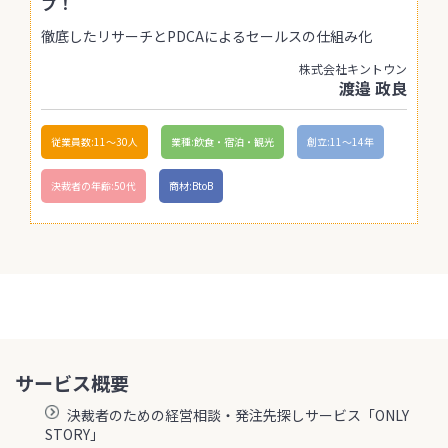
プ！
徹底したリサーチとPDCAによるセールスの仕組み化
株式会社キントウン
渡邉 政良
従業員数:11〜30人
業種:飲食・宿泊・観光
創立:11〜14年
決裁者の年齢:50代
商材:BtoB
サービス概要
決裁者のための経営相談・発注先探しサービス「ONLY
STORY」