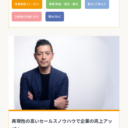
従業員数:11〜30人
業種:飲食・宿泊・観光
創立:15年以上
決裁者の年齢:50代
商材:BtoC
再現性の高いセールスノウハウで企業の売上アッ