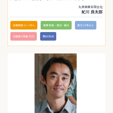
丸良興業有限会社
虻川 良太郎
従業員数:11〜30人
業種:飲食・宿泊・観光
創立:15年以上
決裁者の年齢:50代
商材:BtoB