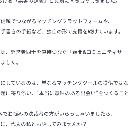
における「集客の課題」と真剣に向き合ってきました。
が信頼でつながるマッチングプラットフォームや、
る手書きの手紙など、独自の形で支援を続けています。
では、経営者同士を直接つなぐ「顧問&コミュニティサー
しました。
切にしているのは、単なるマッチングツールの提供では
題に寄り添い、“本当に意味のある出会い”をつくるこ
集客でお悩みの決裁者の方がいらっしゃいましたら、
軽に、代表の私とお話してみませんか？