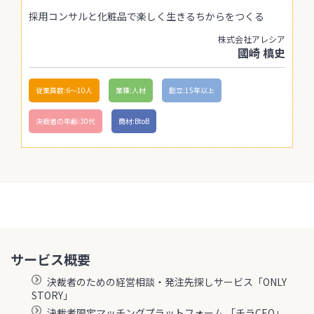
採用コンサルと化粧品で楽しく生きるちからをつくる
株式会社アレシア
國崎 槙史
従業員数:6～10人
業種:人材
創立:15年以上
決裁者の年齢:30代
商材:BtoB
サービス概要
決裁者のための経営相談・発注先探しサービス「ONLY
STORY」
決裁者限定マッチングプラットフォーム 「チラCEO」