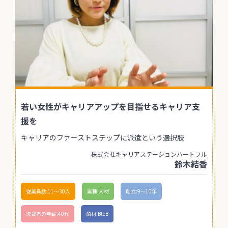
若い女性がキャリアアップを目指せるキャリア支
援を
キャリアのファーストステップに派遣という選択肢
株式会社キャリアステーションハートフル
鈴木結香
従業員数:11〜30人
業種:人材
創立:9〜10年
決裁者の年齢:40代
商材:BtoB