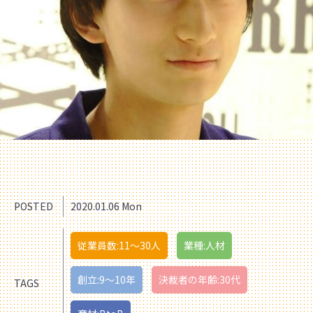
POSTED
2020.01.06 Mon
従業員数:11〜30人
業種:人材
創立:9〜10年
決裁者の年齢:30代
TAGS