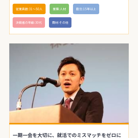
従業員数:31〜50人
業種:人材
創立:15年以上
決裁者の年齢:30代
商材:その他
一期一会を大切に、就活でのミスマッチをゼロに