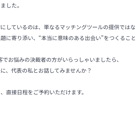
しました。
切にしているのは、単なるマッチングツールの提供では
題に寄り添い、“本当に意味のある出会い”をつくるこ
集客でお悩みの決裁者の方がいらっしゃいましたら、
軽に、代表の私とお話してみませんか？
ら、直接日程をご予約いただけます。