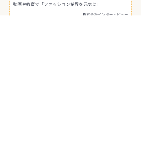
動画や教育で「ファッション業界を元気に」
株式会社インター・ビュー
山口 芳明
従業員数:31〜50人
業種:人材
創立:15年以上
決裁者の年齢:50代
商材:BtoB
サービス概要
決裁者のための経営相談・発注先探しサービス「ONLY
STORY」
決裁者限定マッチングプラットフォーム 「チラCEO」