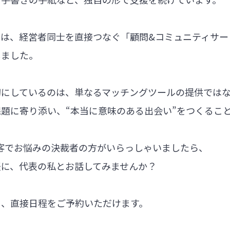
では、経営者同士を直接つなぐ「顧問&コミュニティサー
しました。
切にしているのは、単なるマッチングツールの提供では
題に寄り添い、“本当に意味のある出会い”をつくるこ
集客でお悩みの決裁者の方がいらっしゃいましたら、
軽に、代表の私とお話してみませんか？
ら、直接日程をご予約いただけます。