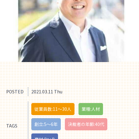
POSTED
2021.03.11 Thu
従業員数:11〜30人
業種:人材
創立:5〜6年
決裁者の年齢:40代
TAGS