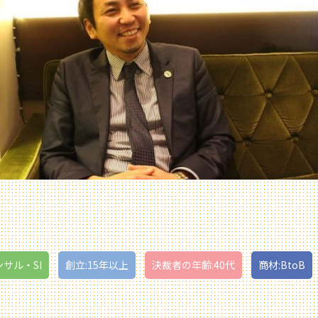
ンサル・SI
創立:15年以上
決裁者の年齢:40代
商材:BtoB