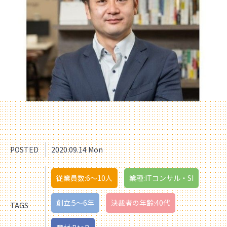
POSTED
2020.09.14 Mon
従業員数:6～10人
業種:ITコンサル・SI
創立:5〜6年
決裁者の年齢:40代
TAGS