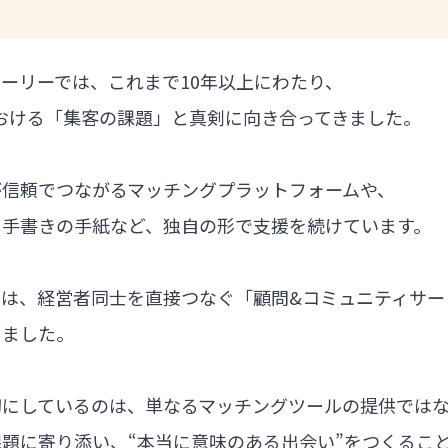
ーリーでは、これまで10年以上にわたり、
における「集客の課題」と真剣に向き合ってきました。
が信頼でつながるマッチングプラットフォームや、
る手書きの手紙など、独自の形で支援を続けています。
では、経営者同士を直接つなぐ「顧問&コミュニティサー
しました。
切にしているのは、単なるマッチングツールの提供では
題に寄り添い、“本当に意味のある出会い”をつくるこ