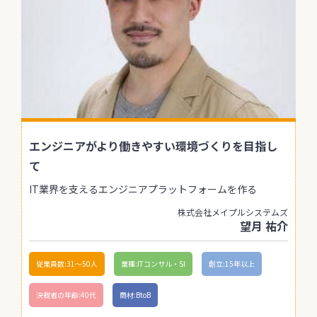
エンジニアがより働きやすい環境づくりを目指し
て
IT業界を支えるエンジニアプラットフォームを作る
株式会社メイプルシステムズ
望月 祐介
従業員数:31〜50人
業種:ITコンサル・SI
創立:15年以上
決裁者の年齢:40代
商材:BtoB