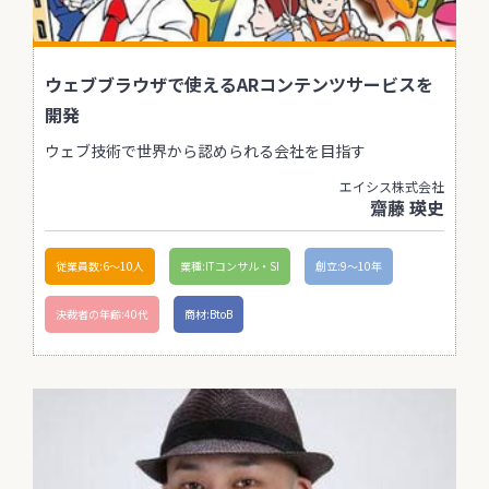
ウェブブラウザで使えるARコンテンツサービスを
開発
ウェブ技術で世界から認められる会社を目指す
エイシス株式会社
齋藤 瑛史
従業員数:6～10人
業種:ITコンサル・SI
創立:9〜10年
決裁者の年齢:40代
商材:BtoB