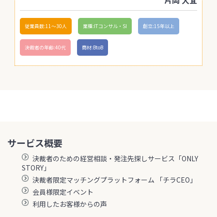
従業員数:11〜30人
業種:ITコンサル・SI
創立:15年以上
決裁者の年齢:40代
商材:BtoB
サービス概要
決裁者のための経営相談・発注先探しサービス「ONLY
STORY」
決裁者限定マッチングプラットフォーム 「チラCEO」
会員様限定イベント
利用したお客様からの声