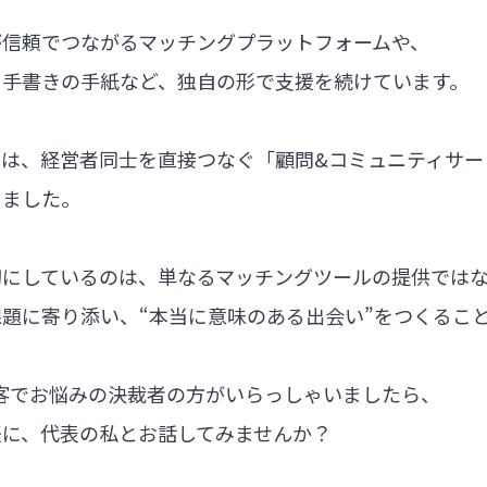
が信頼でつながるマッチングプラットフォームや、
る手書きの手紙など、独自の形で支援を続けています。
では、経営者同士を直接つなぐ「顧問&コミュニティサー
しました。
切にしているのは、単なるマッチングツールの提供では
題に寄り添い、“本当に意味のある出会い”をつくるこ
集客でお悩みの決裁者の方がいらっしゃいましたら、
軽に、代表の私とお話してみませんか？