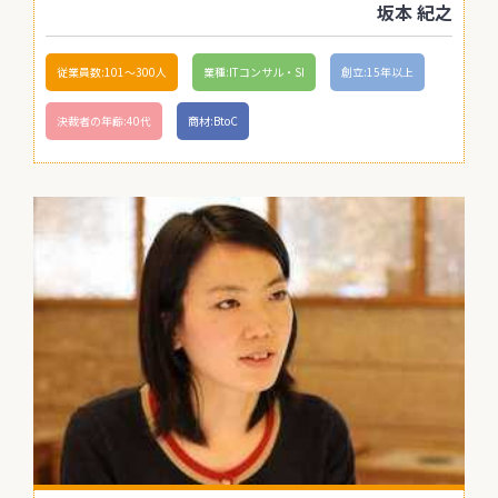
坂本 紀之
従業員数:101〜300人
業種:ITコンサル・SI
創立:15年以上
決裁者の年齢:40代
商材:BtoC