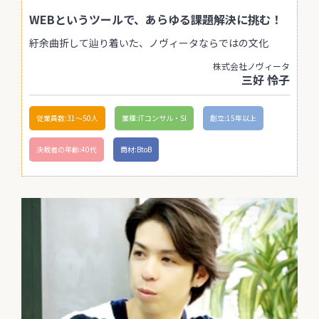
WEBというツールで、あらゆる課題解決に挑む！
紆余曲折して辿り着いた、ノヴィータならではの文化
株式会社ノヴィータ
三好 怜子
従業員数:31〜50人
業種:ITコンサル・SI
創立:15年以上
決裁者の年齢:40代
商材:BtoB