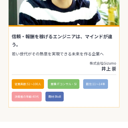
信頼・報酬を稼げるエンジニアは、マインドが違
う。
若い世代がその熱意を実現できる未来を作る企業へ
株式会社Gizumo
井上 崇
従業員数:51〜100人
業種:ITコンサル・SI
創立:11〜14年
決裁者の年齢:40代
商材:BtoB