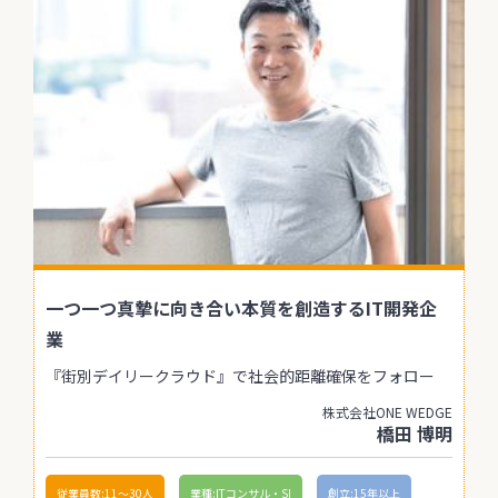
一つ一つ真摯に向き合い本質を創造するIT開発企
業
『街別デイリークラウド』で社会的距離確保をフォロー
株式会社ONE WEDGE
橋田 博明
従業員数:11〜30人
業種:ITコンサル・SI
創立:15年以上