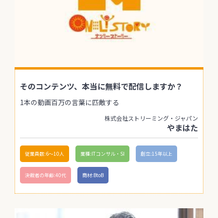
そのコンテンツ、本当に無料で配信しますか？
1本の動画百万の言葉に匹敵する
株式会社ストリーミング・ジャパン
やまはた
従業員数:6～10人
業種:ITコンサル・SI
創立:15年以上
決裁者の年齢:40代
商材:BtoB