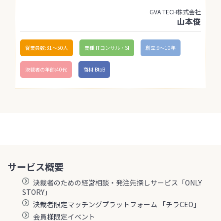
GVA TECH株式会社
山本俊
従業員数:31〜50人
業種:ITコンサル・SI
創立:9〜10年
決裁者の年齢:40代
商材:BtoB
サービス概要
決裁者のための経営相談・発注先探しサービス「ONLY
STORY」
決裁者限定マッチングプラットフォーム 「チラCEO」
会員様限定イベント