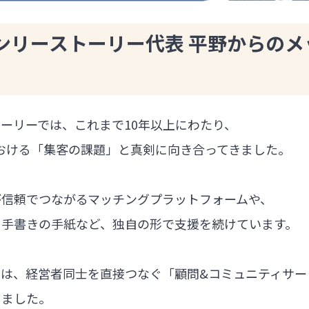
ンリーストーリー代表 平野からのメ
ーリーでは、これまで10年以上にわたり、
における「集客の課題」と真剣に向き合ってきました。
が信頼でつながるマッチングプラットフォームや、
る手書きの手紙など、独自の形で支援を続けています。
では、経営者同士を直接つなぐ「顧問&コミュニティサー
しました。