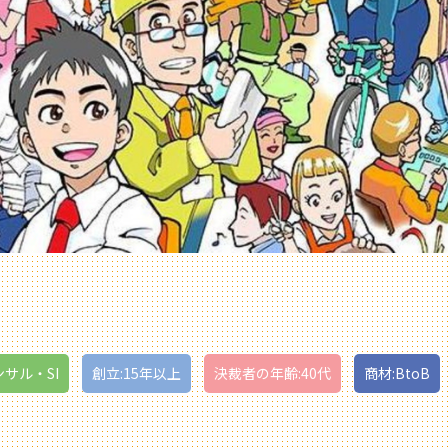
ンサル・SI
創立:15年以上
決裁者の年齢:40代
商材:BtoB