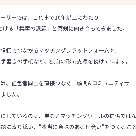
ーリーでは、これまで10年以上にわたり、
における「集客の課題」と真剣に向き合ってきました。
が信頼でつながるマッチングプラットフォームや、
る手書きの手紙など、独自の形で支援を続けています。
では、経営者同士を直接つなぐ「顧問&コミュニティサー
しました。
切にしているのは、単なるマッチングツールの提供では
題に寄り添い、“本当に意味のある出会い”をつくるこ