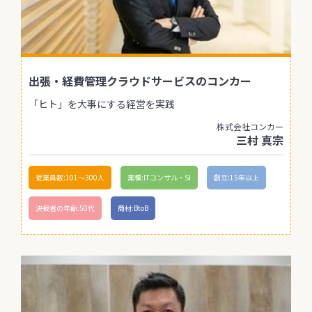
出張・経費管理クラウドサービスのコンカー
「ヒト」を大事にする経営を実践
株式会社コンカー
三村 真宗
従業員数:101〜300人
業種:ITコンサル・SI
創立:15年以上
決裁者の年齢:50代
商材:BtoB