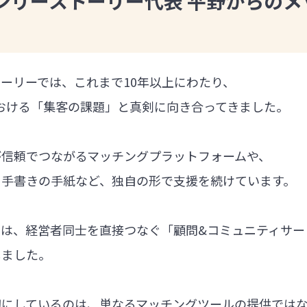
ンリーストーリー代表 平野からのメ
ーリーでは、これまで10年以上にわたり、
における「集客の課題」と真剣に向き合ってきました。
が信頼でつながるマッチングプラットフォームや、
る手書きの手紙など、独自の形で支援を続けています。
では、経営者同士を直接つなぐ「顧問&コミュニティサー
しました。
切にしているのは、単なるマッチングツールの提供では