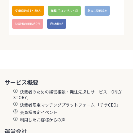
従業員数:11〜30人
業種:ITコンサル・SI
創立:15年以上
決裁者の年齢:50代
商材:BtoB
サービス概要
決裁者のための経営相談・発注先探しサービス「ONLY
STORY」
決裁者限定マッチングプラットフォーム 「チラCEO」
会員様限定イベント
利用したお客様からの声
運営会社