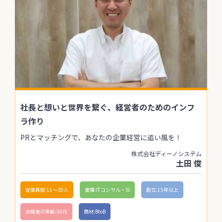
社長と想いと世界を繋ぐ、経営者のためのインフ
ラ作り
PRとマッチングで、あなたの企業経営に追い風を！
株式会社ディーノシステム
土田 俊
従業員数:11〜30人
業種:ITコンサル・SI
創立:15年以上
決裁者の年齢:50代
商材:BtoB