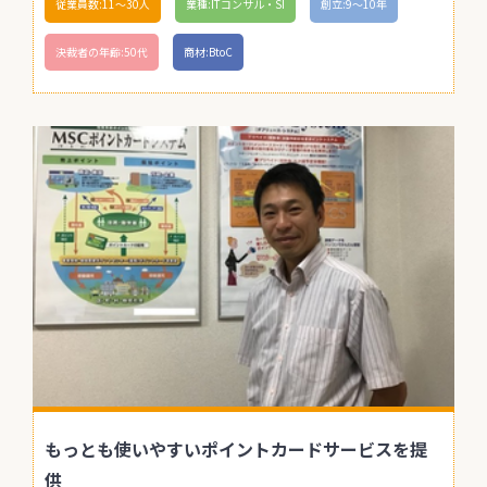
従業員数:11〜30人
業種:ITコンサル・SI
創立:9〜10年
決裁者の年齢:50代
商材:BtoC
もっとも使いやすいポイントカードサービスを提
供