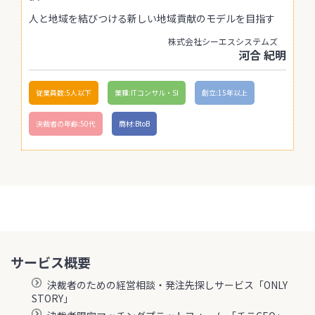
人と地域を結びつける新しい地域貢献のモデルを目指す
株式会社シーエスシステムズ
河合 紀明
従業員数:5人以下
業種:ITコンサル・SI
創立:15年以上
決裁者の年齢:50代
商材:BtoB
サービス概要
決裁者のための経営相談・発注先探しサービス「ONLY
STORY」