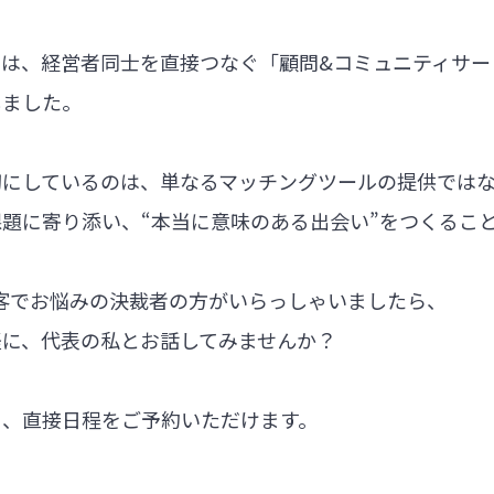
では、経営者同士を直接つなぐ「顧問&コミュニティサー
しました。
切にしているのは、単なるマッチングツールの提供では
題に寄り添い、“本当に意味のある出会い”をつくるこ
集客でお悩みの決裁者の方がいらっしゃいましたら、
軽に、代表の私とお話してみませんか？
ら、直接日程をご予約いただけます。