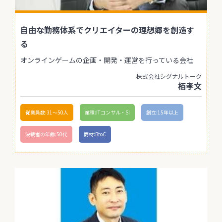
自由な勤務体系でクリエイターの理想郷を創造す
る
オンラインゲームの企画・開発・運営を行っている会社
株式会社シグナルトーク
栢孝文
従業員数:31〜50人
業種:ITコンサル・SI
創立:15年以上
決裁者の年齢:50代
商材:BtoC