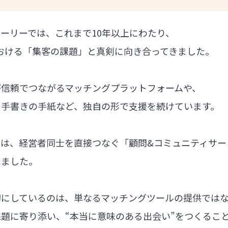
ーリーでは、これまで10年以上にわたり、
における「集客の課題」と真剣に向き合ってきました。
が信頼でつながるマッチングプラットフォームや、
る手書きの手紙など、独自の形で支援を続けています。
では、経営者同士を直接つなぐ「顧問&コミュニティサー
しました。
切にしているのは、単なるマッチングツールの提供では
題に寄り添い、“本当に意味のある出会い”をつくるこ