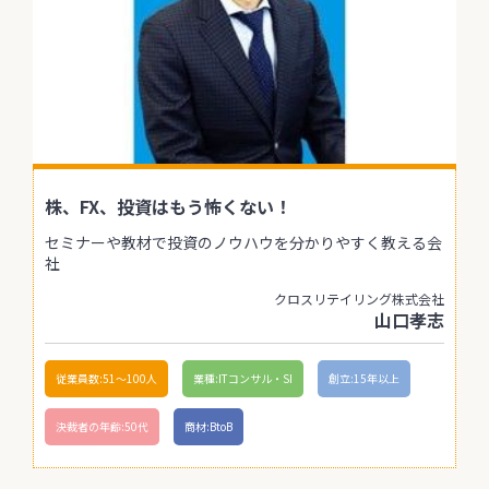
株、FX、投資はもう怖くない！
セミナーや教材で投資のノウハウを分かりやすく教える会
社
クロスリテイリング株式会社
山口孝志
従業員数:51〜100人
業種:ITコンサル・SI
創立:15年以上
決裁者の年齢:50代
商材:BtoB