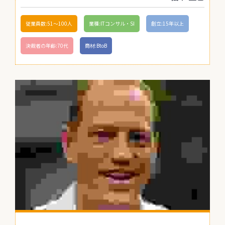
従業員数:51〜100人
業種:ITコンサル・SI
創立:15年以上
決裁者の年齢:70代
商材:BtoB