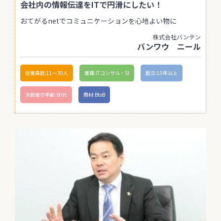
会社内の情報伝達をITで円滑にしたい！
おてがるnetでコミュニケーションを心地よい物に
株式会社バンテン
バンワウ ニール
従業員数:11〜30人
業種:ITコンサル・SI
創立:15年以上
決裁者の年齢:60代
商材:BtoB