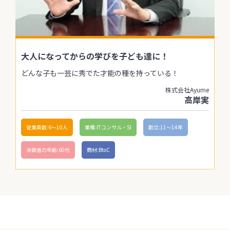
大人になってからの学びを子ども達に！
どんな子も一芸に秀でた才能の種を持っている！
株式会社Ayume
高岸実
従業員数:6～10人
業種:ITコンサル・SI
創立:11〜14年
決裁者の年齢:60代
商材:BtoC