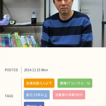
POSTED
2014.12.15 Mon
従業員数:5人以下
業種:ITコンサル・SI
創立:15年以上
決裁者の年齢:60代
TAGS