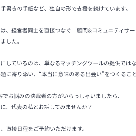
る手書きの手紙など、独自の形で支援を続けています。
では、経営者同士を直接つなぐ「顧問&コミュニティサー
しました。
切にしているのは、単なるマッチングツールの提供では
題に寄り添い、“本当に意味のある出会い”をつくるこ
集客でお悩みの決裁者の方がいらっしゃいましたら、
軽に、代表の私とお話してみませんか？
ら、直接日程をご予約いただけます。