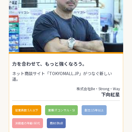
力を合わせて、もっと強くなろう。
ネット商談サイト「TOKYOMALL.JP」がつなぐ新しい
道。
株式会社Be・Strong・Way
下向紅星
従業員数:5人以下
業種:ITコンサル・SI
創立:15年以上
決裁者の年齢:60代
商材:BtoB