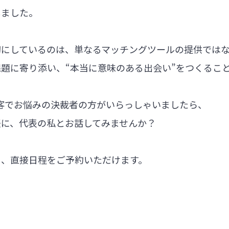
しました。
切にしているのは、単なるマッチングツールの提供では
題に寄り添い、“本当に意味のある出会い”をつくるこ
集客でお悩みの決裁者の方がいらっしゃいましたら、
軽に、代表の私とお話してみませんか？
ら、直接日程をご予約いただけます。