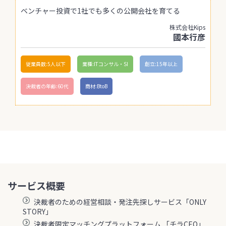
ベンチャー投資で1社でも多くの公開会社を育てる
株式会社Kips
國本行彦
従業員数:5人以下
業種:ITコンサル・SI
創立:15年以上
決裁者の年齢:60代
商材:BtoB
サービス概要
決裁者のための経営相談・発注先探しサービス「ONLY
STORY」
決裁者限定マッチングプラットフォーム 「チラCEO」