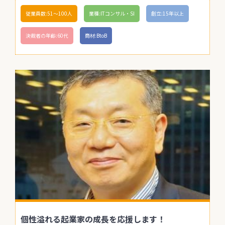
従業員数:51〜100人
業種:ITコンサル・SI
創立:15年以上
決裁者の年齢:60代
商材:BtoB
個性溢れる起業家の成長を応援します！