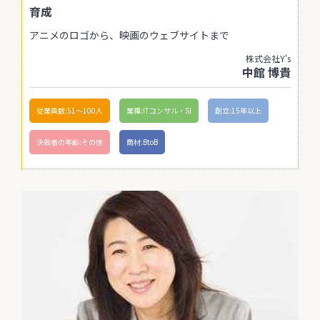
育成
アニメのロゴから、映画のウェブサイトまで
株式会社Y's
中館 博貴
従業員数:51〜100人
業種:ITコンサル・SI
創立:15年以上
決裁者の年齢:その他
商材:BtoB