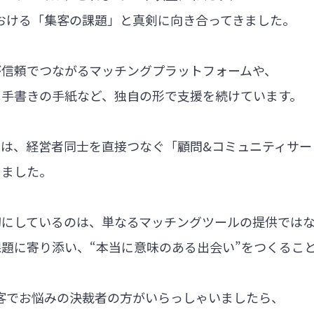
における「集客の課題」と真剣に向き合ってきました。
が信頼でつながるマッチングプラットフォームや、
る手書きの手紙など、独自の形で支援を続けています。
では、経営者同士を直接つなぐ「顧問&コミュニティサー
しました。
切にしているのは、単なるマッチングツールの提供では
題に寄り添い、“本当に意味のある出会い”をつくるこ
集客でお悩みの決裁者の方がいらっしゃいましたら、