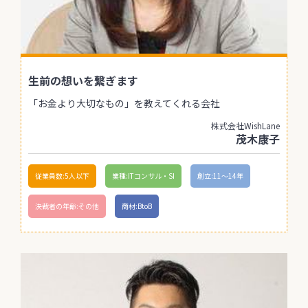
生前の想いを繋ぎます
「お金より大切なもの」を教えてくれる会社
株式会社WishLane
茂木康子
従業員数:5人以下
業種:ITコンサル・SI
創立:11〜14年
決裁者の年齢:その他
商材:BtoB