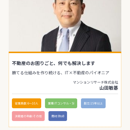
不動産のお困りごと、何でも解決します
勝てる仕組みを作り続ける、IT×不動産のパイオニア
マンションリサーチ株式会社
山田敏碁
従業員数:6～10人
業種:ITコンサル・SI
創立:15年以上
決裁者の年齢:その他
商材:BtoB