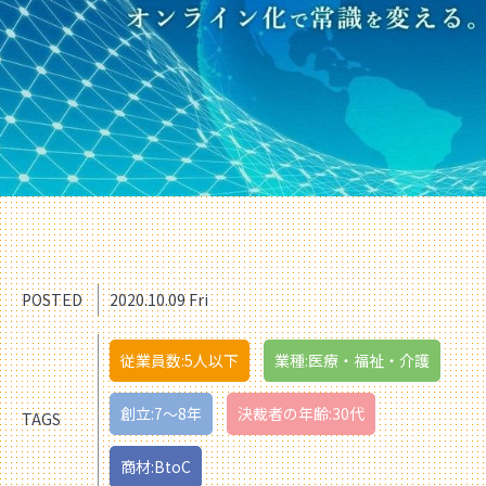
POSTED
2020.10.09 Fri
従業員数:5人以下
業種:医療・福祉・介護
創立:7〜8年
決裁者の年齢:30代
TAGS
商材:BtoC