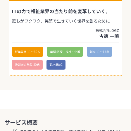
ITの力で福祉業界の当たり前を変革していく。
誰もがワクワク、笑顔で生きていく世界を創るために
株式会社LOGZ
古徳 一暁
従業員数:11〜30人
業種:医療・福祉・介護
創立:11〜14年
決裁者の年齢:30代
商材:BtoC
サービス概要