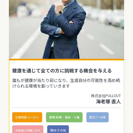
健康を通じて全ての方に挑戦する機会を与える
誰もが健康が当たり前になり、生涯自分の可能性を高め続
けられる環境を創っていきます
株式会社PULLOUT
海老塚 直人
従業員数:6～10人
業種:医療・福祉・介護
創立:7〜8年
決裁者の年齢:30代
商材:その他