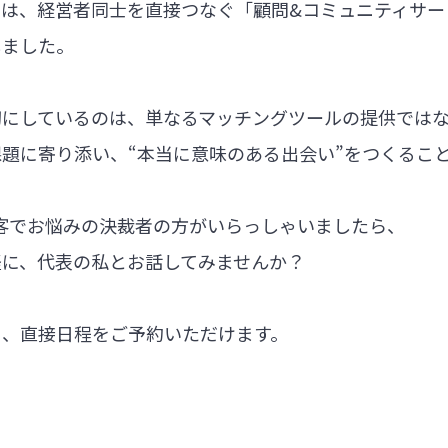
では、経営者同士を直接つなぐ「顧問&コミュニティサー
しました。
切にしているのは、単なるマッチングツールの提供では
題に寄り添い、“本当に意味のある出会い”をつくるこ
集客でお悩みの決裁者の方がいらっしゃいましたら、
軽に、代表の私とお話してみませんか？
ら、直接日程をご予約いただけます。