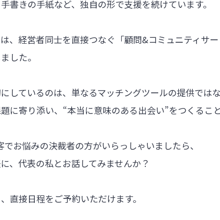
る手書きの手紙など、独自の形で支援を続けています。
では、経営者同士を直接つなぐ「顧問&コミュニティサー
しました。
切にしているのは、単なるマッチングツールの提供では
題に寄り添い、“本当に意味のある出会い”をつくるこ
集客でお悩みの決裁者の方がいらっしゃいましたら、
軽に、代表の私とお話してみませんか？
ら、直接日程をご予約いただけます。