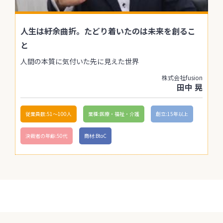
人生は紆余曲折。たどり着いたのは未来を創るこ
と
人間の本質に気付いた先に見えた世界
株式会社fusion
田中 晃
従業員数:51〜100人
業種:医療・福祉・介護
創立:15年以上
決裁者の年齢:50代
商材:BtoC