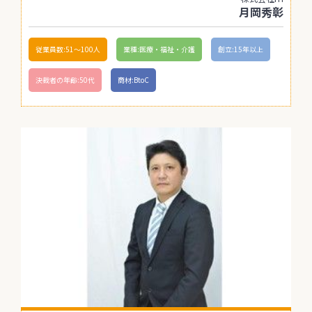
月岡秀彰
従業員数:51〜100人
業種:医療・福祉・介護
創立:15年以上
決裁者の年齢:50代
商材:BtoC