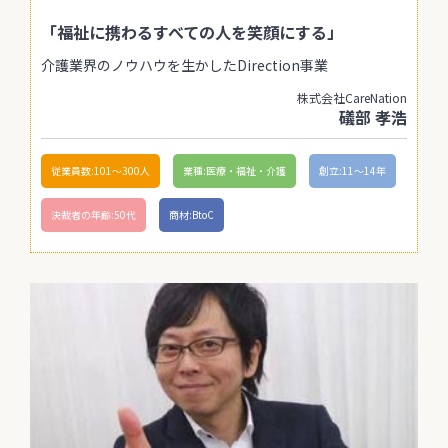
「福祉に携わるすべての人を笑顔にする」
介護業界のノウハウを生かしたDirection事業
株式会社CareNation
礒部 孝浩
従業員数:101〜300人
業種:医療・福祉・介護
創立:11〜14年
決裁者の年齢:50代
商材:BtoC