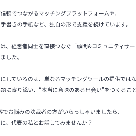
が信頼でつながるマッチングプラットフォームや、
る手書きの手紙など、独自の形で支援を続けています。
では、経営者同士を直接つなぐ「顧問&コミュニティサー
しました。
切にしているのは、単なるマッチングツールの提供では
題に寄り添い、“本当に意味のある出会い”をつくるこ
集客でお悩みの決裁者の方がいらっしゃいましたら、
軽に、代表の私とお話してみませんか？