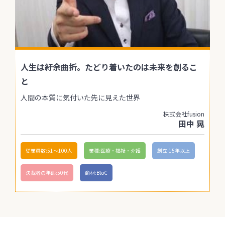
人生は紆余曲折。たどり着いたのは未来を創るこ
と
人間の本質に気付いた先に見えた世界
株式会社fusion
田中 晃
従業員数:51〜100人
業種:医療・福祉・介護
創立:15年以上
決裁者の年齢:50代
商材:BtoC