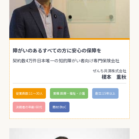
障がいのあるすべての方に安心の保障を
契約数4万件日本唯一の知的障がい者向け専門保険会社
ぜんち共済株式会社
榎本 重秋
従業員数:11〜30人
業種:医療・福祉・介護
創立:15年以上
決裁者の年齢:60代
商材:BtoC