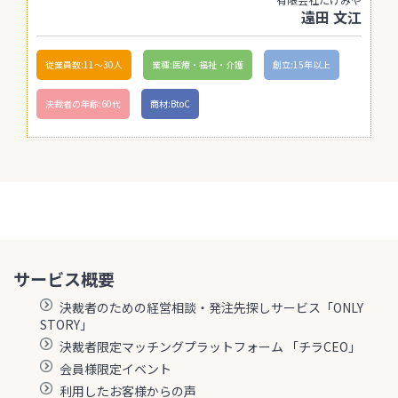
遠田 文江
従業員数:11〜30人
業種:医療・福祉・介護
創立:15年以上
決裁者の年齢:60代
商材:BtoC
サービス概要
決裁者のための経営相談・発注先探しサービス「ONLY
STORY」
決裁者限定マッチングプラットフォーム 「チラCEO」
会員様限定イベント
利用したお客様からの声