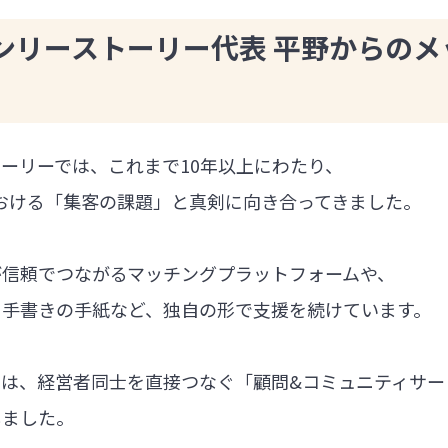
ンリーストーリー代表 平野からのメ
ーリーでは、これまで10年以上にわたり、
における「集客の課題」と真剣に向き合ってきました。
が信頼でつながるマッチングプラットフォームや、
る手書きの手紙など、独自の形で支援を続けています。
では、経営者同士を直接つなぐ「顧問&コミュニティサー
しました。