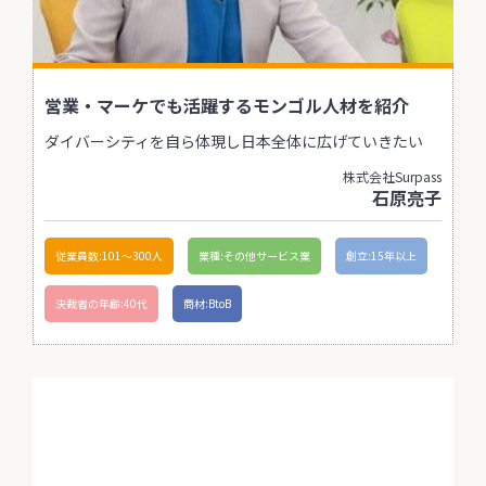
営業・マーケでも活躍するモンゴル人材を紹介
ダイバーシティを自ら体現し日本全体に広げていきたい
株式会社Surpass
石原亮子
従業員数:101〜300人
業種:その他サービス業
創立:15年以上
決裁者の年齢:40代
商材:BtoB