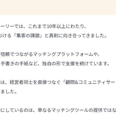
ーリーでは、これまで10年以上にわたり、
における「集客の課題」と真剣に向き合ってきました。
が信頼でつながるマッチングプラットフォームや、
る手書きの手紙など、独自の形で支援を続けています。
では、経営者同士を直接つなぐ「顧問&コミュニティサー
しました。
切にしているのは、単なるマッチングツールの提供では