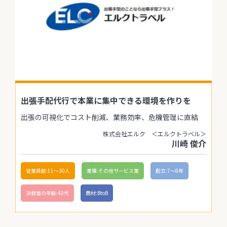
出張手配代行で本業に集中できる環境を作りを
出張の可視化でコスト削減、業務効率、危機管理に直結
株式会社エルク ＜エルクトラベル＞
川崎 俊介
従業員数:11〜30人
業種:その他サービス業
創立:7〜8年
決裁者の年齢:40代
商材:BtoB