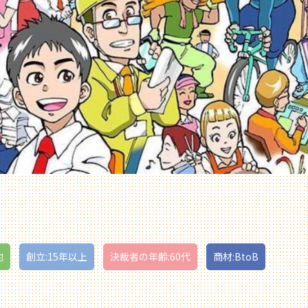
他
創立:15年以上
決裁者の年齢:60代
商材:BtoB