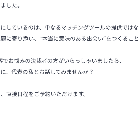
しました。
切にしているのは、単なるマッチングツールの提供では
題に寄り添い、“本当に意味のある出会い”をつくるこ
集客でお悩みの決裁者の方がいらっしゃいましたら、
軽に、代表の私とお話してみませんか？
ら、直接日程をご予約いただけます。