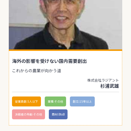
海外の影響を受けない国内需要創出
これからの農業が向かう道
株式会社ラジアント
杉浦武雄
従業員数:5人以下
業種:その他
創立:15年以上
決裁者の年齢:その他
商材:BtoB