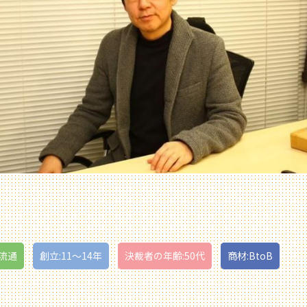
流通
創立:11〜14年
決裁者の年齢:50代
商材:BtoB