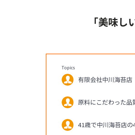
「美味し
Topics
有限会社中川海苔店 社
原料にこだわった品
41歳で中川海苔店の