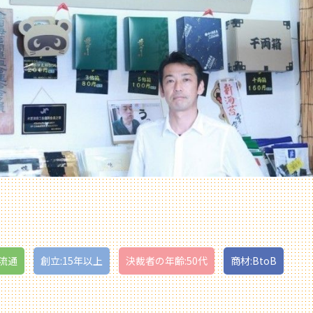
流通
創立:15年以上
決裁者の年齢:50代
商材:BtoB