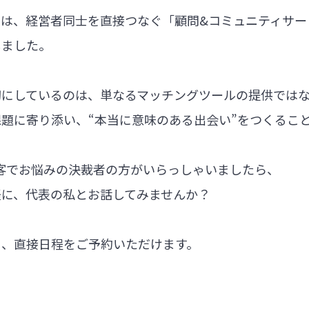
では、経営者同士を直接つなぐ「顧問&コミュニティサー
しました。
切にしているのは、単なるマッチングツールの提供では
題に寄り添い、“本当に意味のある出会い”をつくるこ
集客でお悩みの決裁者の方がいらっしゃいましたら、
軽に、代表の私とお話してみませんか？
ら、直接日程をご予約いただけます。