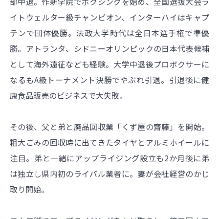
部中退。作新学院でボクシングを始め、全国選抜大会ラ
イトウェルター級チャンピオン、インターハイはキャプ
テンで団体優勝。法政大学時代は全日本選手権で準優
勝。アトランタ、シドニーオリンピックの日本代表候補
として海外遠征なども経験。大学中退後プロボクサーに
なるもA級トーナメント決勝でやぶれ引退。引退後に健
康食品販売のビジネスで大失敗。
その後、父と弟と廃品回収業「くず屋の齋藤」を開始。
粗大ごみの回収時に出てきたタイヤとアルミホイールに
注目。弟と一緒にアップライジング設立も2か月後に弟
は独立し県内初のライバル業者に。妻が会社経営のかじ
取り開始。