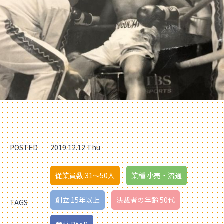
POSTED
2019.12.12 Thu
従業員数:31〜50人
業種:小売・流通
創立:15年以上
決裁者の年齢:50代
TAGS