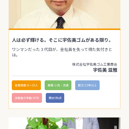
人は必ず輝ける。そこに宇佐美ゴムがある限り。
ワンマンだった３代目が、全社員を失って得た気付きと
は。
株式会社宇佐美ゴム工業商会
宇佐美 滋雅
従業員数:6～10人
業種:小売・流通
創立:15年以上
決裁者の年齢:50代
商材:BtoB