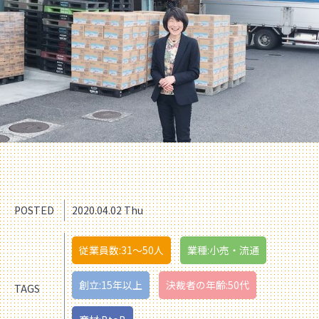
POSTED
2020.04.02 Thu
従業員数:31〜50人
業種:小売・流通
創立:15年以上
決裁者の年齢:50代
TAGS