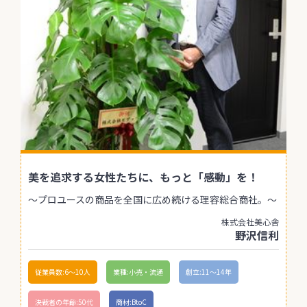
美を追求する女性たちに、もっと「感動」を！
〜プロユースの商品を全国に広め続ける理容総合商社。〜
株式会社美心舎
野沢信利
従業員数:6～10人
業種:小売・流通
創立:11〜14年
決裁者の年齢:50代
商材:BtoC