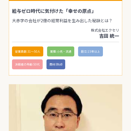
給与ゼロ時代に気付けた「幸せの原点」
大赤字の会社が2億の経常利益を生み出した秘訣とは？
株式会社エクセリ
吉田 統一
従業員数:31〜50人
業種:小売・流通
創立:15年以上
決裁者の年齢:50代
商材:BtoB