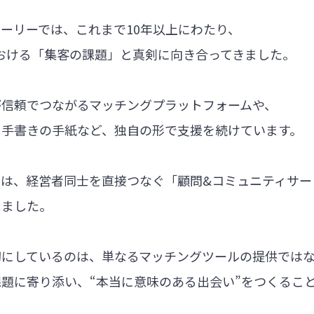
ーリーでは、これまで10年以上にわたり、
における「集客の課題」と真剣に向き合ってきました。
が信頼でつながるマッチングプラットフォームや、
る手書きの手紙など、独自の形で支援を続けています。
では、経営者同士を直接つなぐ「顧問&コミュニティサー
しました。
切にしているのは、単なるマッチングツールの提供では
題に寄り添い、“本当に意味のある出会い”をつくるこ