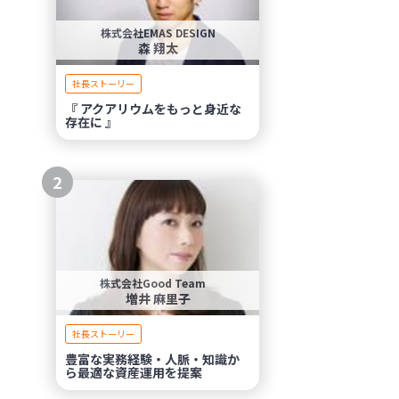
株式会社EMAS DESIGN
森 翔太
社長ストーリー
『 アクアリウムをもっと身近な
存在に 』
2
株式会社Good Team
増井 麻里子
社長ストーリー
豊富な実務経験・人脈・知識か
ら最適な資産運用を提案