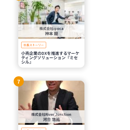
株式会社ipoca
神本 龍
社長ストーリー
小売企業のDXを推進するマーケ
ティングソリューション『ミセ
シル』
7
株式会社River Junction
河合 悠祐