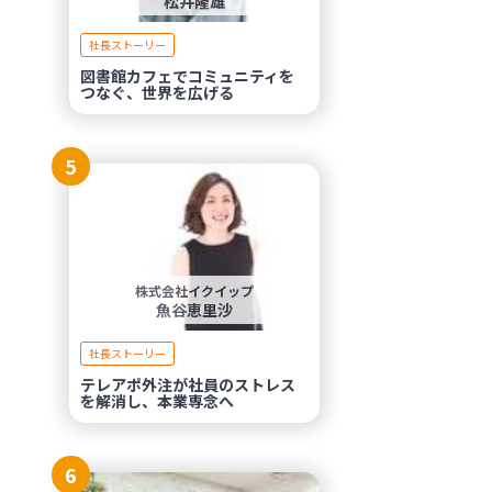
松井隆雄
社長ストーリー
図書館カフェでコミュニティを
つなぐ、世界を広げる
5
株式会社イクイップ
魚谷恵里沙
社長ストーリー
テレアポ外注が社員のストレス
を解消し、本業専念へ
6