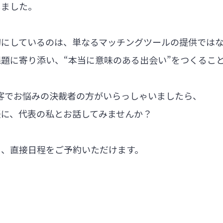
しました。
切にしているのは、単なるマッチングツールの提供では
題に寄り添い、“本当に意味のある出会い”をつくるこ
集客でお悩みの決裁者の方がいらっしゃいましたら、
軽に、代表の私とお話してみませんか？
ら、直接日程をご予約いただけます。