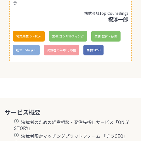
ラー
株式会社Top Counselings
祝淳一郎
従業員数:6～10人
業種:コンサルティング
業種:教育・研修
創立:15年以上
決裁者の年齢:その他
商材:BtoB
サービス概要
決裁者のための経営相談・発注先探しサービス「ONLY
STORY」
決裁者限定マッチングプラットフォーム 「チラCEO」