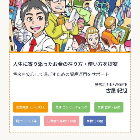
人生に寄り添ったお金の在り方・使い方を提案
将来を安心して過ごすための資産運用をサポート
株式会社NEWGATE
古屋 紀旭
従業員数:51〜100人
業種:コンサルティング
業種:教育・研修
創立:11〜14年
決裁者の年齢:その他
商材:その他