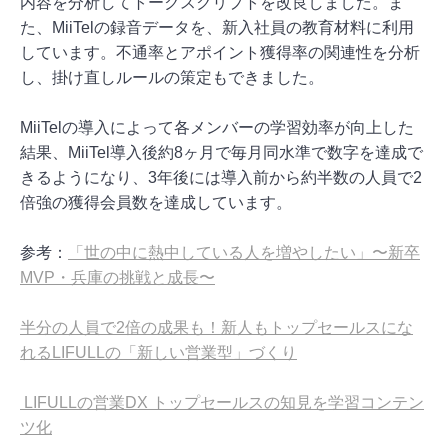
内容を分析してトークスクリプトを改良しました。ま
た、MiiTelの録音データを、新入社員の教育材料に利用
しています。不通率とアポイント獲得率の関連性を分析
し、掛け直しルールの策定もできました。
MiiTelの導入によって各メンバーの学習効率が向上した
結果、MiiTel導入後約8ヶ月で毎月同水準で数字を達成で
きるようになり、3年後には導入前から約半数の人員で2
倍強の獲得会員数を達成しています。
参考：
「世の中に熱中している人を増やしたい」〜新卒
MVP・兵庫の挑戦と成長〜
半分の人員で2倍の成果も！新人もトップセールスにな
れるLIFULLの「新しい営業型」づくり
LIFULLの営業DX トップセールスの知見を学習コンテン
ツ化