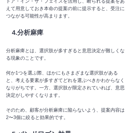
ドア・イン・ザ・フェイスを活用し、断られる提案をあ
えて用意しておき本命の提案の前に提示すると、受注に
つながる可能性が高まります。
4.分析麻痺
分析麻痺とは、選択肢が多すぎると意思決定が難しくな
る現象のことです。
何か1つを選ぶ際、ほかにもさまざまな選択肢がある
と、考える要素が多すぎてどれを選ぶべきかわからなく
なりがちです。一方、選択肢が限定されていれば、意思
決定がしやすくなります。
そのため、顧客が分析麻痺に陥らないよう、提案内容は
2〜3個に絞ると効果的です。