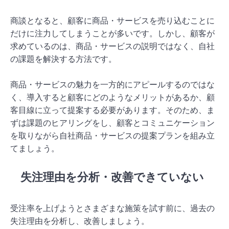
商談となると、顧客に商品・サービスを売り込むことに
だけに注力してしまうことが多いです。しかし、顧客が
求めているのは、商品・サービスの説明ではなく、自社
の課題を解決する方法です。
商品・サービスの魅力を一方的にアピールするのではな
く、導入すると顧客にどのようなメリットがあるか、顧
客目線に立って提案する必要があります。そのため、ま
ずは課題のヒアリングをし、顧客とコミュニケーション
を取りながら自社商品・サービスの提案プランを組み立
てましょう。
失注理由を分析・改善できていない
受注率を上げようとさまざまな施策を試す前に、過去の
失注理由を分析し、改善しましょう。