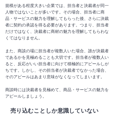
規模がある程度大きい企業では、担当者と決裁者が同一
人物ではないことが多いです。その場合、担当者に商
品・サービスの魅力を理解してもらった後、さらに決裁
者に契約の承認を得る必要があります。つまり、担当者
だけではなく、決裁者に商材の魅力を理解してもらわな
くてはなりません。
また、商談の場に担当者が複数人いた場合、誰が決裁者
であるかを見極めることも大切です。担当者が複数人い
ると、反応がいい担当者に向けて積極的にアピールしが
ちです。しかし、その担当者が決裁者でなかった場合、
そのアピールはあまり意味がなくなってしまいます。
商談時には決裁者を見極めて、商品・サービスの魅力を
アピールしましょう。
売り込むことしか意識していない