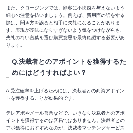
また、クロージングでは、顧客に不快感を与えないよう
細心の注意を払いましょう。例えば、費用面の話をする
際は、聞き方を誤ると相手に失礼になることがありま
す。表現が曖昧になりすぎないよう気をつけながらも、
失礼のない言葉を選び購買意思を最終確認する必要があ
ります。
Q.決裁者とのアポイントを獲得するた
めにはどうすればよい？
A.受注確率を上げるためには、決裁者との商談アポイン
トを獲得することが効果的です。
テレアポやメール営業などで、いきなり決裁者とのアポ
イントを獲得するのは容易ではありません。決裁者との
アポ獲得におすすめなのが、決裁者マッチングサービス