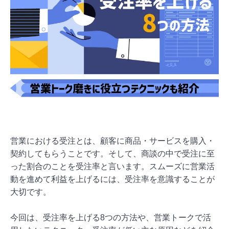
営業における受注とは、顧客に商品・サービスを購入・
契約してもらうことです。そして、商談の中で受注に至
った割合のことを受注率と言います。スムーズに営業活
動を進めて利益を上げるには、受注率を意識することが
大切です。
今回は、受注率を上げる8つの方法や、営業トークで活