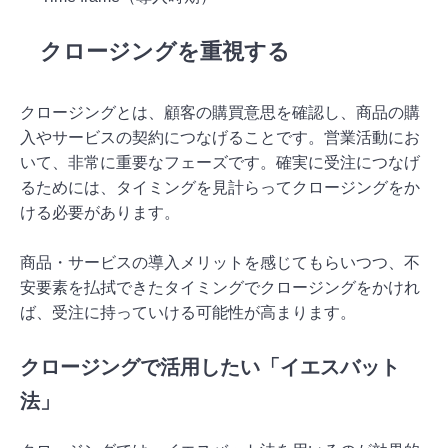
クロージングを重視する
クロージングとは、顧客の購買意思を確認し、商品の購
入やサービスの契約につなげることです。営業活動にお
いて、非常に重要なフェーズです。確実に受注につなげ
るためには、タイミングを見計らってクロージングをか
ける必要があります。
商品・サービスの導入メリットを感じてもらいつつ、不
安要素を払拭できたタイミングでクロージングをかけれ
ば、受注に持っていける可能性が高まります。
クロージングで活用したい「イエスバット
法」