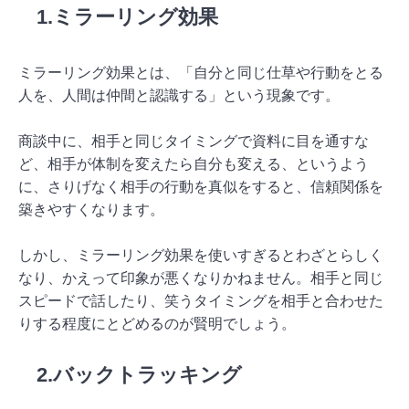
1.ミラーリング効果
ミラーリング効果とは、「自分と同じ仕草や行動をとる
人を、人間は仲間と認識する」という現象です。
商談中に、相手と同じタイミングで資料に目を通すな
ど、相手が体制を変えたら自分も変える、というよう
に、さりげなく相手の行動を真似をすると、信頼関係を
築きやすくなります。
しかし、ミラーリング効果を使いすぎるとわざとらしく
なり、かえって印象が悪くなりかねません。相手と同じ
スピードで話したり、笑うタイミングを相手と合わせた
りする程度にとどめるのが賢明でしょう。
2.バックトラッキング