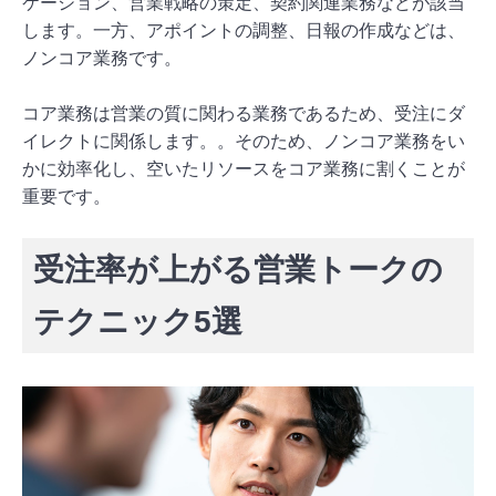
ケーション、営業戦略の策定、契約関連業務などが該当
します。一方、アポイントの調整、日報の作成などは、
ノンコア業務です。
コア業務は営業の質に関わる業務であるため、受注にダ
イレクトに関係します。。そのため、ノンコア業務をい
かに効率化し、空いたリソースをコア業務に割くことが
重要です。
受注率が上がる営業トークの
テクニック5選