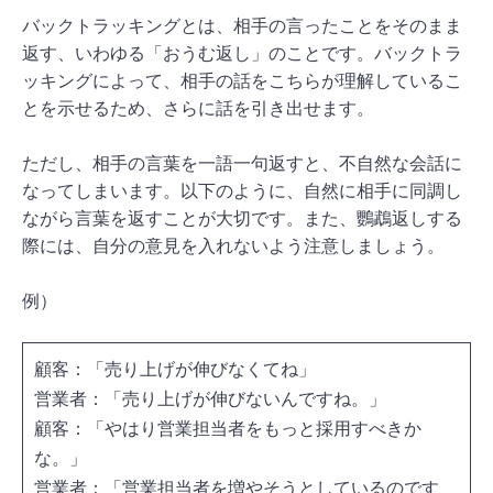
バックトラッキングとは、相手の言ったことをそのまま
返す、いわゆる「おうむ返し」のことです。バックトラ
ッキングによって、相手の話をこちらが理解しているこ
とを示せるため、さらに話を引き出せます。
ただし、相手の言葉を一語一句返すと、不自然な会話に
なってしまいます。以下のように、自然に相手に同調し
ながら言葉を返すことが大切です。また、鸚鵡返しする
際には、自分の意見を入れないよう注意しましょう。
例）
顧客：「売り上げが伸びなくてね」
営業者：「売り上げが伸びないんですね。」
顧客：「やはり営業担当者をもっと採用すべきか
な。」
営業者：「営業担当者を増やそうとしているのです