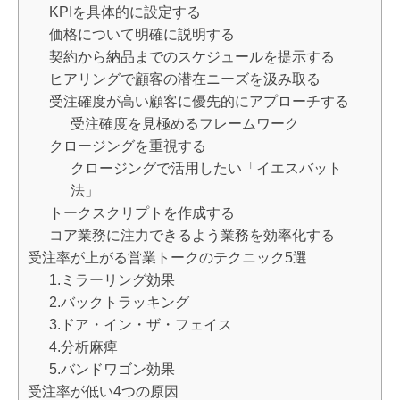
KPIを具体的に設定する
価格について明確に説明する
契約から納品までのスケジュールを提示する
ヒアリングで顧客の潜在ニーズを汲み取る
受注確度が高い顧客に優先的にアプローチする
受注確度を見極めるフレームワーク
クロージングを重視する
クロージングで活用したい「イエスバット
法」
トークスクリプトを作成する
コア業務に注力できるよう業務を効率化する
受注率が上がる営業トークのテクニック5選
1.ミラーリング効果
2.バックトラッキング
3.ドア・イン・ザ・フェイス
4.分析麻痺
5.バンドワゴン効果
受注率が低い4つの原因