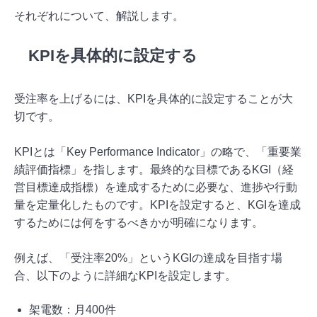
それぞれについて、解説します。
KPIを具体的に設定する
受注率を上げるには、KPIを具体的に設定することが大
切です。
KPIとは「Key Performance Indicator」の略で、「重要業
績評価指標」を指します。最終的な目標であるKGI（経
営目標達成指標）を達成するために必要な、進捗や行動
量を定量化したものです。KPIを設定すると、KGIを達成
するためには何をするべきかが明確になります。
例えば、「受注率20%」というKGIの達成を目指す場
合、以下のように詳細なKPIを設定します。
架電数：月400件