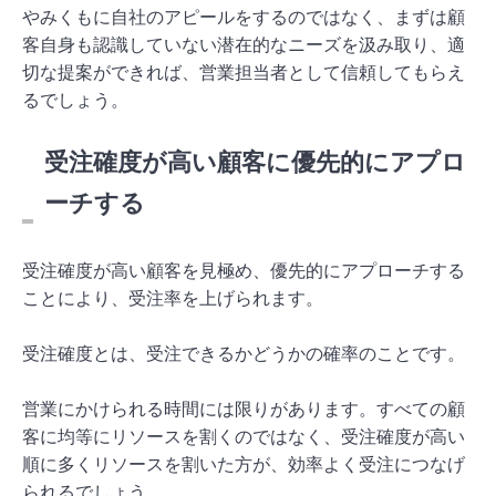
やみくもに自社のアピールをするのではなく、まずは顧
客自身も認識していない潜在的なニーズを汲み取り、適
切な提案ができれば、営業担当者として信頼してもらえ
るでしょう。
受注確度が高い顧客に優先的にアプロ
ーチする
受注確度が高い顧客を見極め、優先的にアプローチする
ことにより、受注率を上げられます。
受注確度とは、受注できるかどうかの確率のことです。
営業にかけられる時間には限りがあります。すべての顧
客に均等にリソースを割くのではなく、受注確度が高い
順に多くリソースを割いた方が、効率よく受注につなげ
られるでしょう。