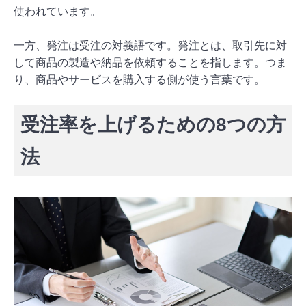
使われています。
一方、発注は受注の対義語です。発注とは、取引先に対
して商品の製造や納品を依頼することを指します。つま
り、商品やサービスを購入する側が使う言葉です。
受注率を上げるための8つの方
法