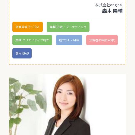
株式会社original
森木 陽輔
従業員数:6～10人
業種:広告・マーケティング
業種:クリエイティブ制作
創立:11〜14年
決裁者の年齢:40代
商材:BtoB