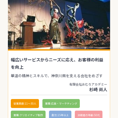
幅広いサービスからニーズに応え、お客様の利益
を向上
華道の精神とスキルで、神奈川県を支える会社をめざす
有限会社おむろアカデミー
杉崎 尚人
従業員数:11〜30人
業種:広告・マーケティング
業種:クリエイティブ制作
創立:15年以上
決裁者の年齢:50代