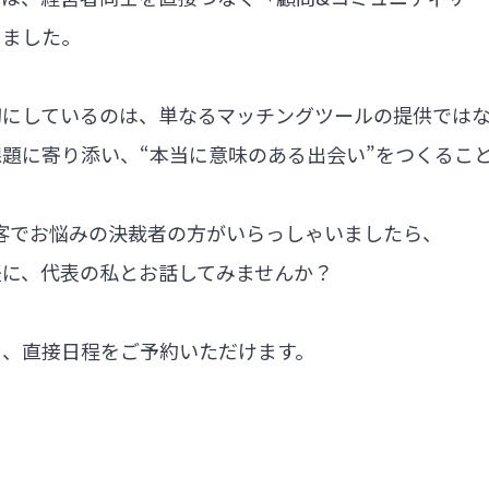
しました。
切にしているのは、単なるマッチングツールの提供では
題に寄り添い、“本当に意味のある出会い”をつくるこ
集客でお悩みの決裁者の方がいらっしゃいましたら、
軽に、代表の私とお話してみませんか？
ら、直接日程をご予約いただけます。