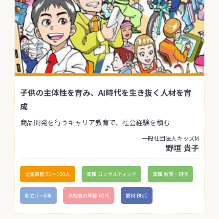
子供の主体性を育み、AI時代を生き抜く人材を育
成
商品開発を行うキャリア教育で、社会経験を積む
一般社団法人キッズM
野垣 貴子
従業員数:51〜100人
業種:コンサルティング
業種:教育・研修
創立:7〜8年
決裁者の年齢:60代
商材:BtoC