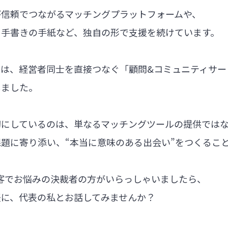
が信頼でつながるマッチングプラットフォームや、
る手書きの手紙など、独自の形で支援を続けています。
では、経営者同士を直接つなぐ「顧問&コミュニティサー
しました。
切にしているのは、単なるマッチングツールの提供では
題に寄り添い、“本当に意味のある出会い”をつくるこ
集客でお悩みの決裁者の方がいらっしゃいましたら、
軽に、代表の私とお話してみませんか？