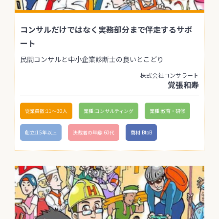
コンサルだけではなく実務部分まで伴走するサポ
ート
民間コンサルと中小企業診断士の良いとこどり
株式会社コンサラート
覚張和寿
従業員数:11〜30人
業種:コンサルティング
業種:教育・研修
創立:15年以上
決裁者の年齢:60代
商材:BtoB