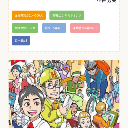
小笹 芳央
従業員数:301〜500人
業種:コンサルティング
業種:教育・研修
創立:15年以上
決裁者の年齢:60代
商材:BtoB