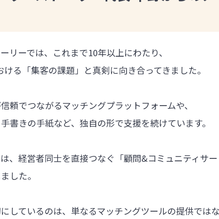
ーリーでは、これまで10年以上にわたり、
における「集客の課題」と真剣に向き合ってきました。
が信頼でつながるマッチングプラットフォームや、
る手書きの手紙など、独自の形で支援を続けています。
では、経営者同士を直接つなぐ「顧問&コミュニティサー
しました。
切にしているのは、単なるマッチングツールの提供では