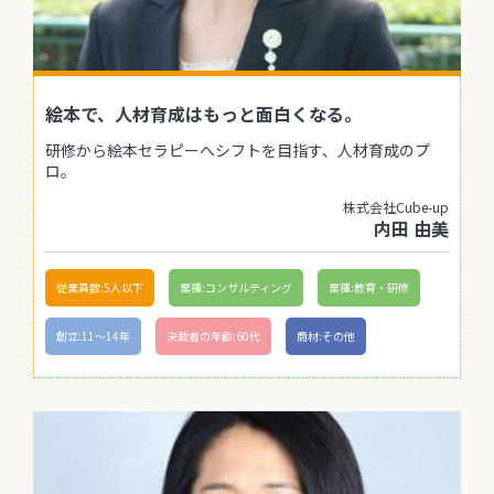
絵本で、人材育成はもっと面白くなる。
研修から絵本セラピーへシフトを目指す、人材育成のプ
ロ。
株式会社Cube-up
内田 由美
従業員数:5人以下
業種:コンサルティング
業種:教育・研修
創立:11〜14年
決裁者の年齢:60代
商材:その他