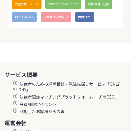
従業員数:6～10人
業種:コンサルティング
業種:教育・研修
創立:15年以上
決裁者の年齢:60代
商材:BtoC
サービス概要
決裁者のための経営相談・発注先探しサービス「ONLY
STORY」
決裁者限定マッチングプラットフォーム 「チラCEO」
会員様限定イベント
利用したお客様からの声
運営会社