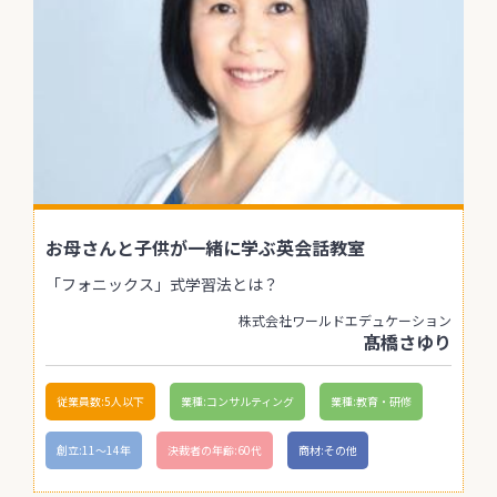
お母さんと子供が一緒に学ぶ英会話教室
「フォニックス」式学習法とは？
株式会社ワールドエデュケーション
髙橋さゆり
従業員数:5人以下
業種:コンサルティング
業種:教育・研修
創立:11〜14年
決裁者の年齢:60代
商材:その他