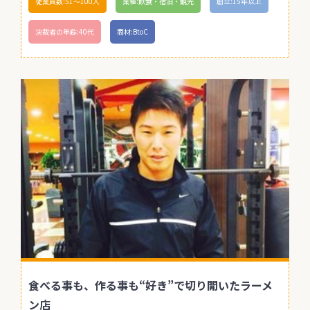
従業員数:51〜100人
業種:飲食・宿泊・観光
創立:15年以上
決裁者の年齢:40代
商材:BtoC
食べる事も、作る事も“好き”で切り開いたラーメ
ン店