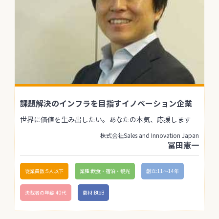
課題解決のインフラを目指すイノベーション企業
世界に価値を生み出したい。あなたの本気、応援します
株式会社Sales and Innovation Japan
冨田憲一
従業員数:5人以下
業種:飲食・宿泊・観光
創立:11〜14年
決裁者の年齢:40代
商材:BtoB