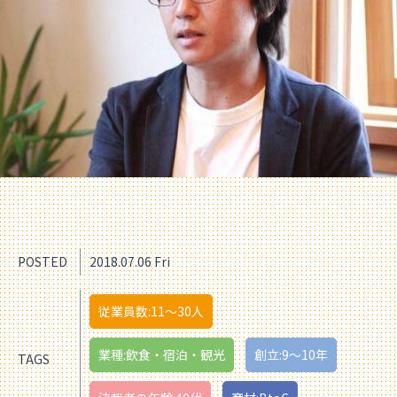
POSTED
2018.07.06 Fri
従業員数:11〜30人
業種:飲食・宿泊・観光
創立:9〜10年
TAGS