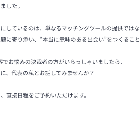
しました。
切にしているのは、単なるマッチングツールの提供では
題に寄り添い、“本当に意味のある出会い”をつくるこ
集客でお悩みの決裁者の方がいらっしゃいましたら、
軽に、代表の私とお話してみませんか？
ら、直接日程をご予約いただけます。