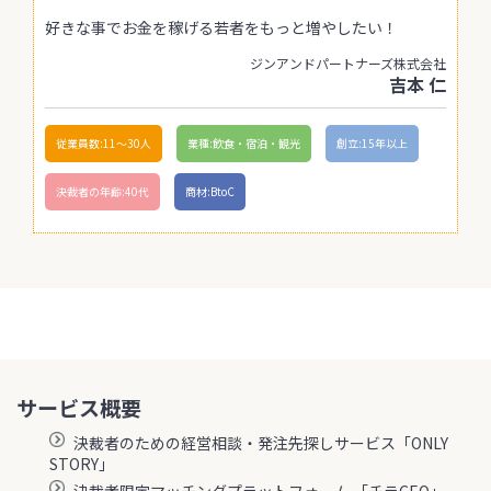
好きな事でお金を稼げる若者をもっと増やしたい！
ジンアンドパートナーズ株式会社
吉本 仁
従業員数:11〜30人
業種:飲食・宿泊・観光
創立:15年以上
決裁者の年齢:40代
商材:BtoC
サービス概要
決裁者のための経営相談・発注先探しサービス「ONLY
STORY」
決裁者限定マッチングプラットフォーム 「チラCEO」