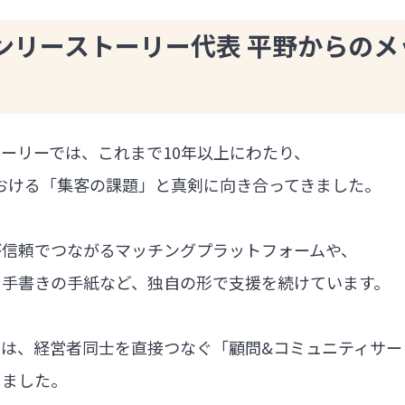
ンリーストーリー代表 平野からのメ
ーリーでは、これまで10年以上にわたり、
における「集客の課題」と真剣に向き合ってきました。
が信頼でつながるマッチングプラットフォームや、
る手書きの手紙など、独自の形で支援を続けています。
では、経営者同士を直接つなぐ「顧問&コミュニティサー
しました。