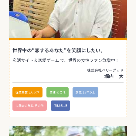
世界中の“恋するあなた”を笑顔にしたい。
恋活サイト＆恋愛ゲーム で、世界の女性ファン急増中！
株式会社ベリーグッド
堀内 大
従業員数:5人以下
業種:その他
創立:15年以上
決裁者の年齢:その他
商材:BtoB