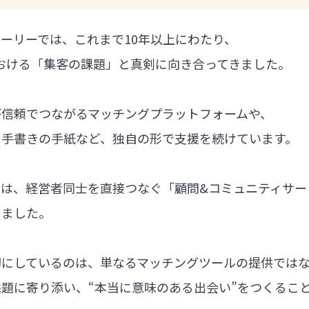
ーリーでは、これまで10年以上にわたり、
における「集客の課題」と真剣に向き合ってきました。
が信頼でつながるマッチングプラットフォームや、
る手書きの手紙など、独自の形で支援を続けています。
では、経営者同士を直接つなぐ「顧問&コミュニティサー
しました。
切にしているのは、単なるマッチングツールの提供では
題に寄り添い、“本当に意味のある出会い”をつくるこ