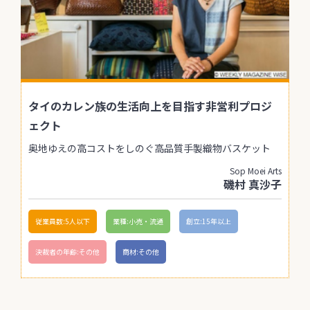
タイのカレン族の生活向上を目指す非営利プロジ
ェクト
奥地ゆえの高コストをしのぐ高品質手製織物バスケット
Sop Moei Arts
磯村 真沙子
従業員数:5人以下
業種:小売・流通
創立:15年以上
決裁者の年齢:その他
商材:その他