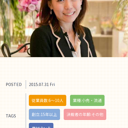
POSTED
2015.07.31 Fri
従業員数:6～10人
業種:小売・流通
創立:15年以上
決裁者の年齢:その他
TAGS