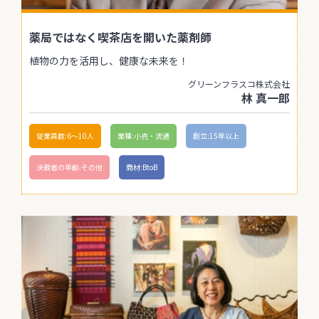
薬局ではなく喫茶店を開いた薬剤師
植物の力を活用し、健康な未来を！
グリーンフラスコ株式会社
林 真一郎
従業員数:6～10人
業種:小売・流通
創立:15年以上
決裁者の年齢:その他
商材:BtoB