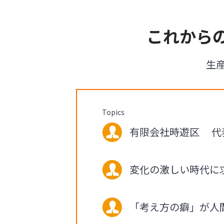
これから
生
Topics
有限会社時遊区 代表 
変化の激しい時代に
「考え方の癖」が人