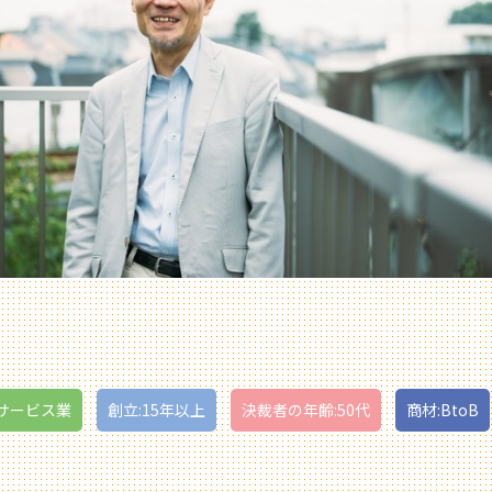
サービス業
創立:15年以上
決裁者の年齢:50代
商材:BtoB