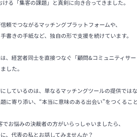
における「集客の課題」と真剣に向き合ってきました。
が信頼でつながるマッチングプラットフォームや、
る手書きの手紙など、独自の形で支援を続けています。
では、経営者同士を直接つなぐ「顧問&コミュニティサー
しました。
切にしているのは、単なるマッチングツールの提供では
題に寄り添い、“本当に意味のある出会い”をつくるこ
集客でお悩みの決裁者の方がいらっしゃいましたら、
軽に、代表の私とお話してみませんか？