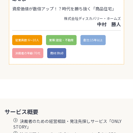
資産価値が数倍アップ！？時代を勝ち抜く「商品住宅」
株式会社ディスカバリー・ホームズ
中村 勝人
従業員数:6～10人
業種:建設・不動産
創立:15年以上
決裁者の年齢:70代
商材:BtoB
サービス概要
決裁者のための経営相談・発注先探しサービス「ONLY
STORY」