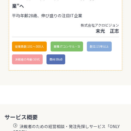
業”へ
平均年齢28歳、伸び盛りの注目IT企業
株式会社アクロビジョン
末光 正志
従業員数:101〜300人
業種:ITコンサル・SI
創立:15年以上
決裁者の年齢:50代
商材:BtoB
サービス概要
決裁者のための経営相談・発注先探しサービス「ONLY