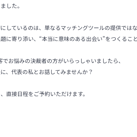
しました。
切にしているのは、単なるマッチングツールの提供では
題に寄り添い、“本当に意味のある出会い”をつくるこ
集客でお悩みの決裁者の方がいらっしゃいましたら、
軽に、代表の私とお話してみませんか？
ら、直接日程をご予約いただけます。