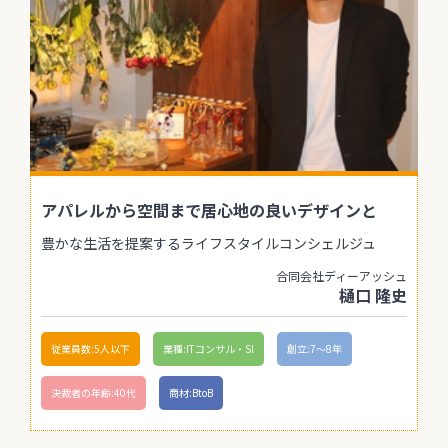
アパレルから空間まで居心地の良いデザインと
豊かな生活を提案するライフスタイルコンシェルジュ
合同会社ディーアッシュ
樋口 隆史
従業員数:5人以下
業種:ITコンサル・SI
創立:7〜8年
決裁者の年齢:40代
商材:BtoB