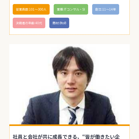
従業員数:101〜300人
業種:ITコンサル・SI
創立:11〜14年
決裁者の年齢:40代
商材:BtoB
社員と会社が共に成長できる、“皆が働きたい企