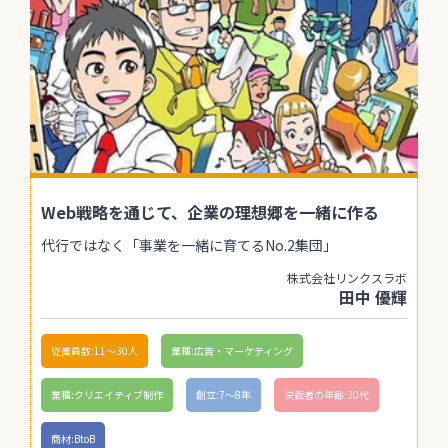
Web戦略を通じて、企業の理想郷を一緒に作る
代行ではなく「事業を一緒に育てるNo.2集団」
株式会社リンクスラボ
田中 優輝
従業員数:11〜30人
業種:広告・マーケティング
業種:クリエイティブ制作
創立:7〜8年
決裁者の年齢:30代
商材:BtoB