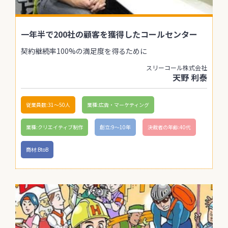
一年半で200社の顧客を獲得したコールセンター
契約継続率100%の満足度を得るために
スリーコール株式会社
天野 利泰
従業員数:31〜50人
業種:広告・マーケティング
業種:クリエイティブ制作
創立:9〜10年
決裁者の年齢:40代
商材:BtoB