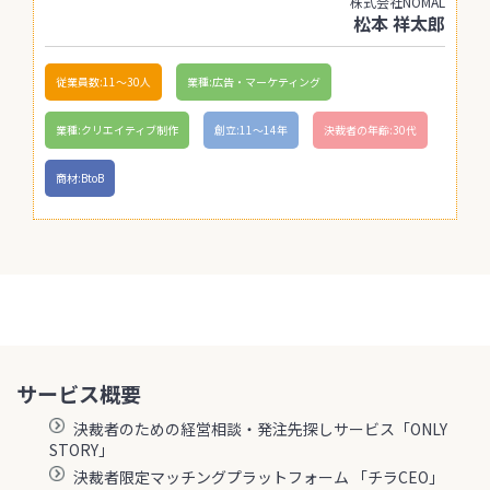
株式会社NOMAL
松本 祥太郎
従業員数:11〜30人
業種:広告・マーケティング
業種:クリエイティブ制作
創立:11〜14年
決裁者の年齢:30代
商材:BtoB
サービス概要
決裁者のための経営相談・発注先探しサービス「ONLY
STORY」
決裁者限定マッチングプラットフォーム 「チラCEO」