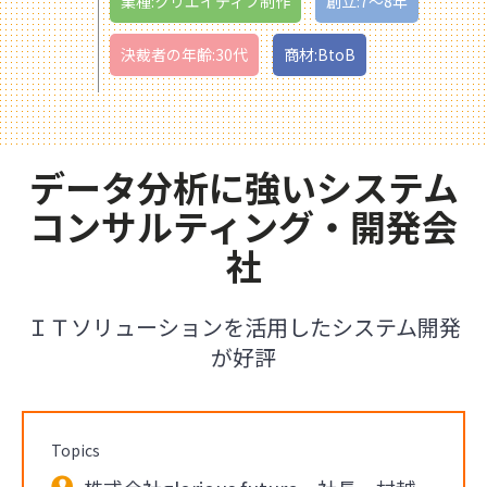
業種:クリエイティブ制作
創立:7〜8年
決裁者の年齢:30代
商材:BtoB
データ分析に強いシステム
コンサルティング・開発会
社
ＩＴソリューションを活用したシステム開発
が好評
Topics