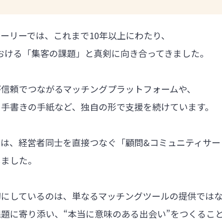
ーリーでは、これまで10年以上にわたり、
における「集客の課題」と真剣に向き合ってきました。
が信頼でつながるマッチングプラットフォームや、
る手書きの手紙など、独自の形で支援を続けています。
では、経営者同士を直接つなぐ「顧問&コミュニティサー
しました。
切にしているのは、単なるマッチングツールの提供では
題に寄り添い、“本当に意味のある出会い”をつくるこ