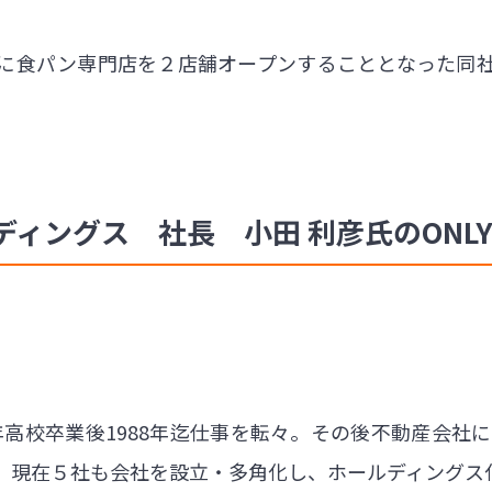
に食パン専門店を２店舗オープンすることとなった同
ングス 社長 小田 利彦氏のONLY S
4年高校卒業後1988年迄仕事を転々。その後不動産会社
、現在５社も会社を設立・多角化し、ホールディング