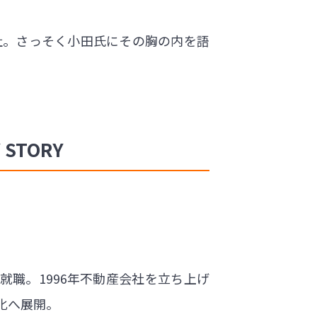
社。さっそく小田氏にその胸の内を語
TORY
に就職。1996年不動産会社を立ち上げ
ス化へ展開。