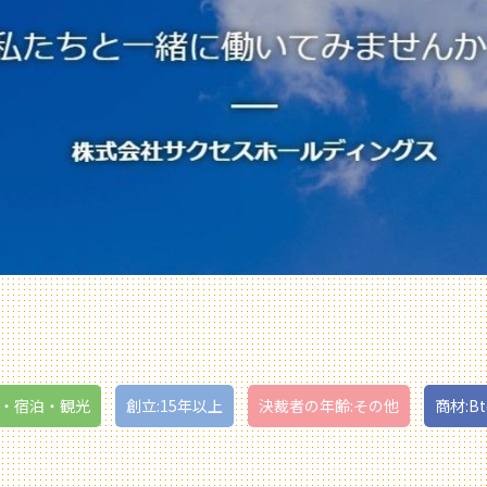
食・宿泊・観光
創立:15年以上
決裁者の年齢:その他
商材:Bt